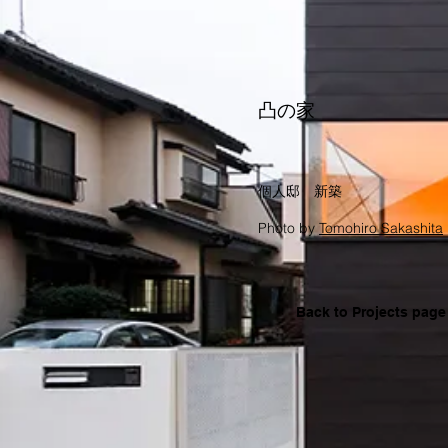
凸の家
個人邸​ 新築
​Photo by
Tomohiro Sakashita
Back to Projects page